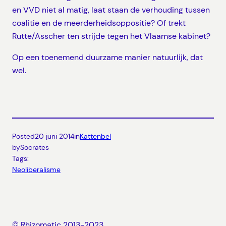
en VVD niet al matig, laat staan de verhouding tussen
coalitie en de meerderheidsoppositie? Of trekt
Rutte/Asscher ten strijde tegen het Vlaamse kabinet?
Op een toenemend duurzame manier natuurlijk, dat
wel.
Posted
20 juni 2014
in
Kattenbel
by
Socrates
Tags:
Neoliberalisme
© Rhizomatic 2013-2023