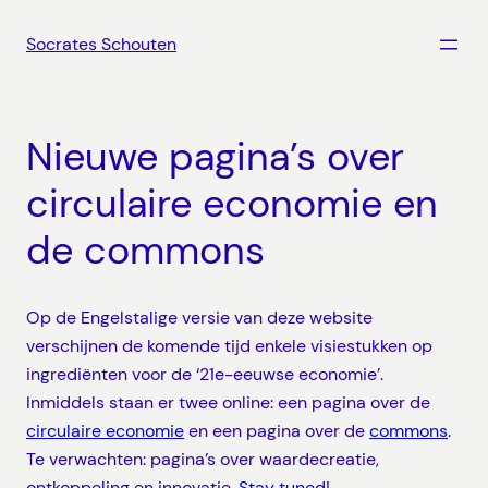
Ga
naar
Socrates Schouten
de
inhoud
Nieuwe pagina’s over
circulaire economie en
de commons
Op de Engelstalige versie van deze website
verschijnen de komende tijd enkele visiestukken op
ingrediënten voor de ‘21e-eeuwse economie’.
Inmiddels staan er twee online: een pagina over de
circulaire economie
en een pagina over de
commons
.
Te verwachten: pagina’s over waardecreatie,
ontkoppeling en innovatie.
Stay tuned
!